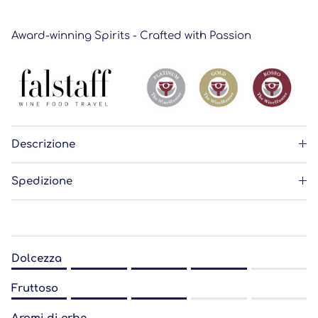
Award-winning Spirits - Crafted with Passion
Descrizione
Spedizione
Dolcezza
Rating of 1 means .
Fruttoso
Rating of 5 means .
Rating of 1 means .
The rating of this product for "" is 4.0.