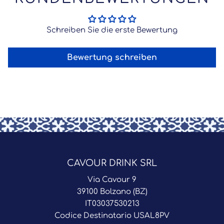
Schreiben Sie die erste Bewertung
Bewertung schreiben
CAVOUR DRINK SRL
Via Cavour 9
39100 Bolzano (BZ)
IT03037530213
Codice Destinatario USAL8PV