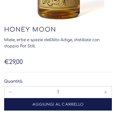
HONEY MOON
Miele, erbe e spezie dell'Alto Adige, distillate con
doppio Pot Still.
Prezzo normale
€29,00
Quantità
AGGIUNGI AL CARRELLO