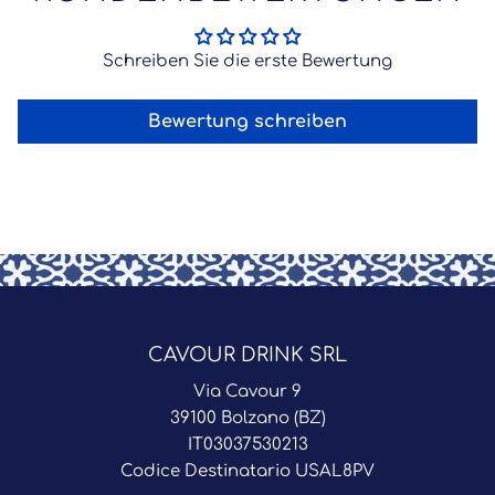
Schreiben Sie die erste Bewertung
Bewertung schreiben
CAVOUR DRINK SRL
Via Cavour 9
39100 Bolzano (BZ)
IT03037530213
Codice Destinatario USAL8PV