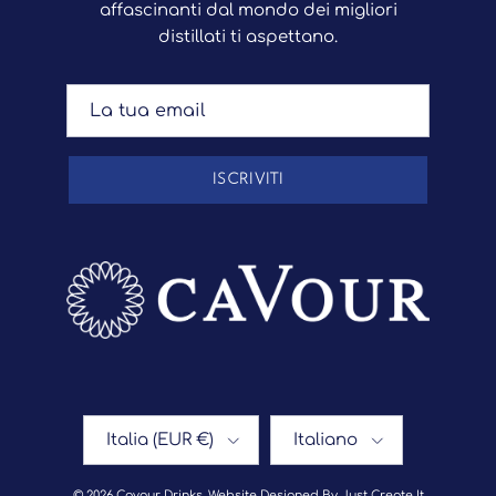
affascinanti dal mondo dei migliori
distillati ti aspettano.
ISCRIVITI
Paese/Regione
Lingua
Italia (EUR €)
Italiano
© 2026
Cavour Drinks
.
Website Designed By Just Create It