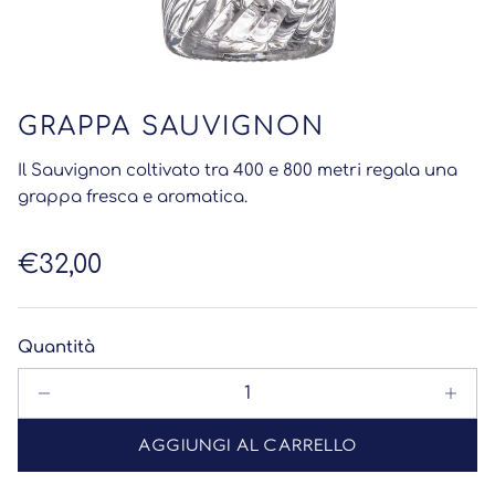
GRAPPA SAUVIGNON
Il Sauvignon coltivato tra 400 e 800 metri regala una
grappa fresca e aromatica.
Prezzo normale
€32,00
Quantità
AGGIUNGI AL CARRELLO