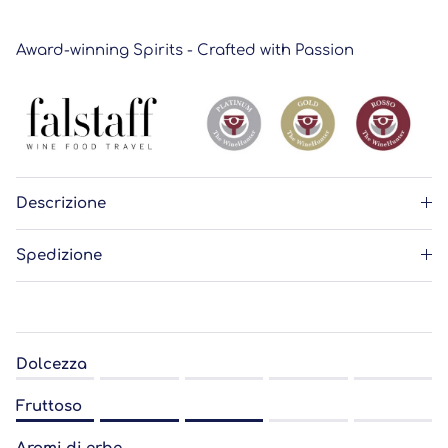
Award-winning Spirits - Crafted with Passion
Descrizione
Spedizione
Dolcezza
Rating of 1 means .
Fruttoso
Rating of 5 means .
Rating of 1 means .
The rating of this product for "" is 0.0.