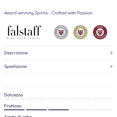
Award-winning Spirits - Crafted with Passion
Descrizione
Spedizione
Dolcezza
Rating of 1 means .
Fruttoso
Rating of 5 means .
Rating of 1 means .
The rating of this product for "" is 0.0.