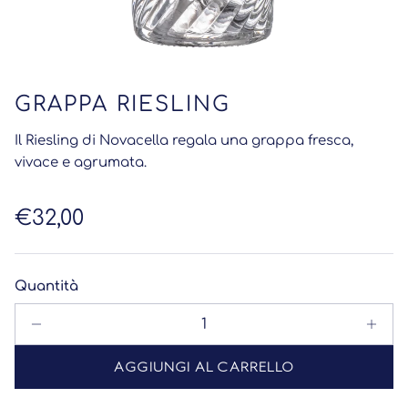
GRAPPA RIESLING
Il Riesling di Novacella regala una grappa fresca,
vivace e agrumata.
Prezzo normale
€32,00
Quantità
AGGIUNGI AL CARRELLO