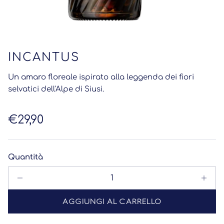
INCANTUS
Un amaro floreale ispirato alla leggenda dei fiori
selvatici dell'Alpe di Siusi.
Prezzo normale
€29,90
Quantità
AGGIUNGI AL CARRELLO