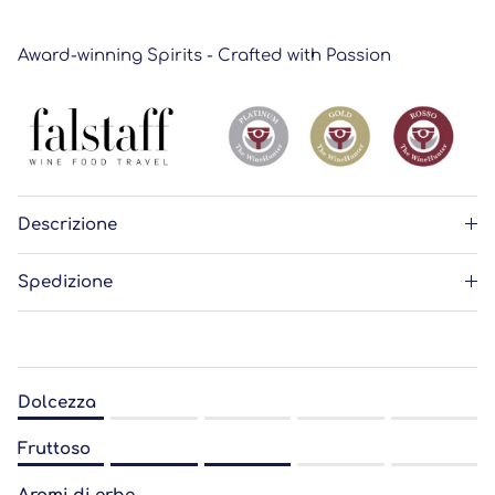
Award-winning Spirits - Crafted with Passion
Descrizione
Spedizione
Dolcezza
Rating of 1 means .
Fruttoso
Rating of 5 means .
Rating of 1 means .
The rating of this product for "" is 1.0.