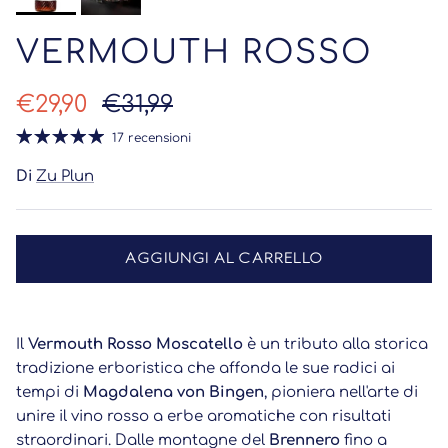
VERMOUTH ROSSO
Prezzo di vendita
Prezzo normale
€29,90
€31,99
17 recensioni
Di
Zu Plun
AGGIUNGI AL CARRELLO
Il
Vermouth Rosso Moscatello
è un tributo alla storica
tradizione erboristica che affonda le sue radici ai
tempi di
Magdalena von Bingen
, pioniera nell'arte di
unire il vino rosso a erbe aromatiche con risultati
straordinari. Dalle montagne del
Brennero
fino a